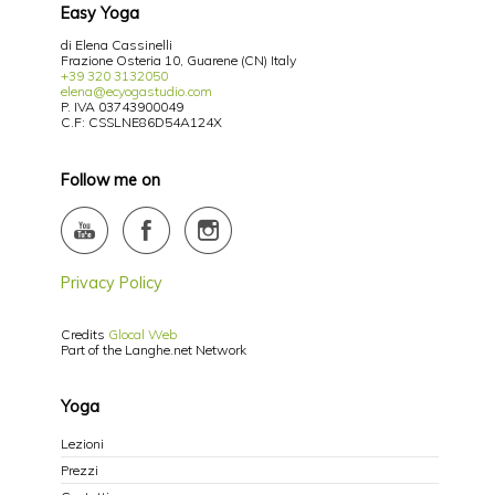
Easy Yoga
di Elena Cassinelli
Frazione Osteria 10, Guarene (CN) Italy
+39 320 3132050
elena@ecyogastudio.com
P. IVA 03743900049
C.F: CSSLNE86D54A124X
Follow me on
Privacy Policy
Credits
Glocal Web
Part of the Langhe.net Network
Yoga
Lezioni
Prezzi