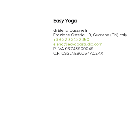
Easy Yoga
di Elena Cassinelli
Frazione Osteria 10, Guarene (CN) Italy
+39 320 3132050
elena@ecyogastudio.com
P. IVA 03743900049
C.F: CSSLNE86D54A124X