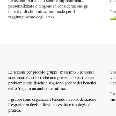
completamente
Le lezioni individuali sono
qua
personalizzate
e tengono in considerazione gli
obiettivi di chi pratica, lavorando per il
Leg
raggiungimento degli stessi.
ind
Le lezioni per piccolo gruppi (
massimo 3 persone
)
Son
sono adatte a coloro che non presentano particolari
vuo
problematiche fisiche e vogliono godere dei
benefici
e
l’
dello Yoga in un ambiente
intimo
.
La 
tur
I gruppi sono organizzati tenendo in considerazione
l’esperienza degli allievi, necessità e tipologia di
pratica.