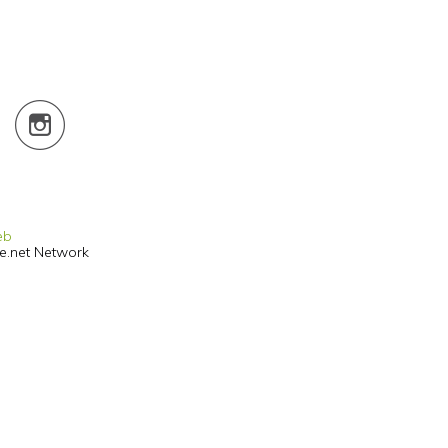
eb
he.net Network