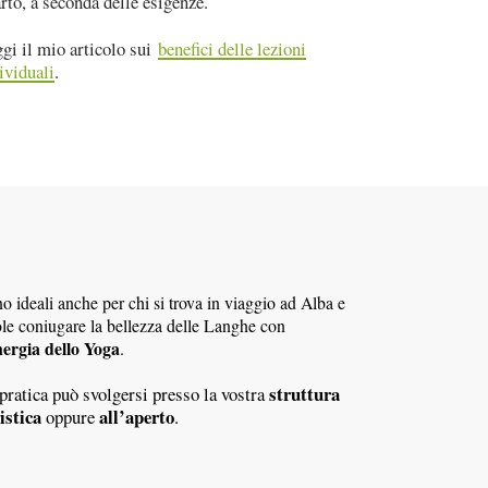
rto, a seconda delle esigenze.
gi il mio articolo sui
benefici delle lezioni
ividuali
.
o ideali anche per chi si trova in viaggio ad Alba e
le coniugare la bellezza delle Langhe con
nergia dello Yoga
.
struttura
pratica può svolgersi presso la vostra
istica
all’aperto
oppure
.