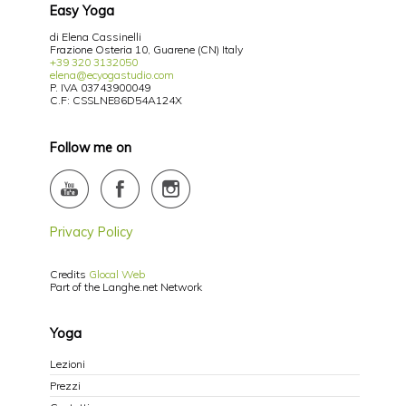
Easy Yoga
di Elena Cassinelli
Frazione Osteria 10, Guarene (CN) Italy
+39 320 3132050
elena@ecyogastudio.com
P. IVA 03743900049
C.F: CSSLNE86D54A124X
Follow me on
Privacy Policy
Credits
Glocal Web
Part of the Langhe.net Network
Yoga
Lezioni
Prezzi