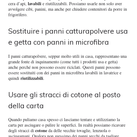
lavabili
cera d’api,
e riutilizzabili. Possiamo usarle non solo aver
avvolgere cibi, panini, ma anche per chiudere contenitori da porre in
frigorifero.
Sostituire i panni catturapolvere usa
e getta con panni in microfibra
I panni catturapolvere, seppur molto utili in casa, rappresentano una
grande fonte di inquinamento (come tutti i prodotti usa e getta)
anche perché non possono essere riciclati. Questi panni possono
essere sostituiti con dei panni in microfibra lavabili in lavatrice e
riutilizzabili
quindi
.
Usare gli stracci di cotone al posto
della carta
Quando puliamo casa spesso ci lasciamo tentare e utilizziamo la
carta per asciugare o pulire le superfici. In realtà possiamo ricavare
cotone
degli stracci di
da delle vecchie tovaglie, lenzuola o
asciugamani. Qualora non avessimo dei panni vecchi da tagliare,