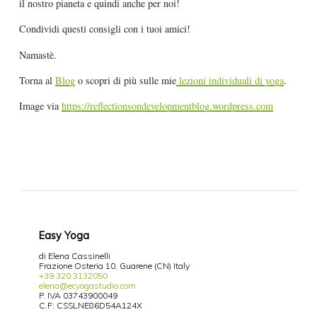
il nostro pianeta e quindi anche per noi!
Condividi questi consigli con i tuoi amici!
Namastè.
Torna al
Blog
o scopri di più sulle mie
lezioni individuali di yoga
.
Image via
https://reflectionsondevelopmentblog.wordpress.com
Easy Yoga
di Elena Cassinelli
Frazione Osteria 10, Guarene (CN) Italy
+39 320 3132050
elena@ecyogastudio.com
P. IVA 03743900049
C.F: CSSLNE86D54A124X