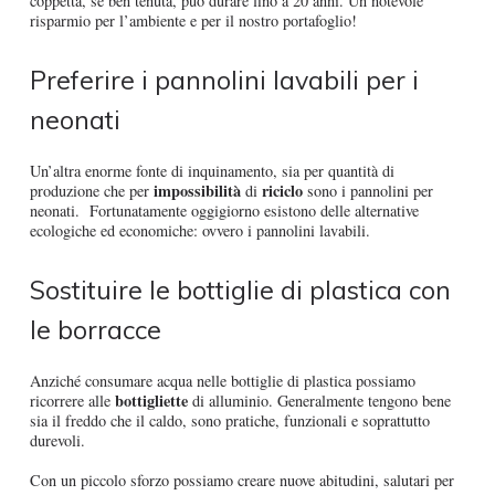
coppetta, se ben tenuta, può durare fino a 20 anni. Un notevole
risparmio per l’ambiente e per il nostro portafoglio!
Preferire i pannolini lavabili per i
neonati
Un’altra enorme fonte di inquinamento, sia per quantità di
impossibilità
riciclo
produzione che per
di
sono i pannolini per
neonati. Fortunatamente oggigiorno esistono delle alternative
ecologiche ed economiche: ovvero i pannolini lavabili.
Sostituire le bottiglie di plastica con
le borracce
Anziché consumare acqua nelle bottiglie di plastica possiamo
bottigliette
ricorrere alle
di alluminio. Generalmente tengono bene
sia il freddo che il caldo, sono pratiche, funzionali e soprattutto
durevoli.
Con un piccolo sforzo possiamo creare nuove abitudini, salutari per