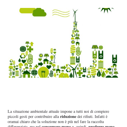
La situazione ambientale attuale impone a tutti noi di compiere
riduzione
piccoli gesti per contribuire alla
dei rifiuti. Infatti è
oramai chiaro che la soluzione non è più nel fare la raccolta
consumare
meno
produrre meno
differenziata, ma nel
e, quindi,