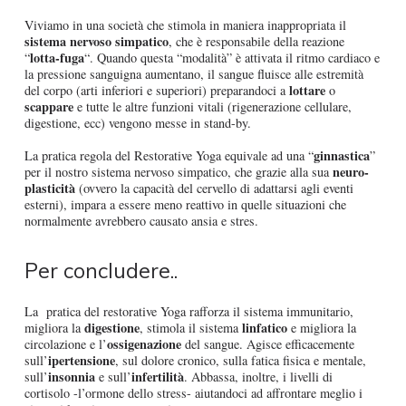
Viviamo in una società che stimola in maniera inappropriata il
sistema nervoso simpatico
, che è responsabile della reazione
lotta-fuga
“
“. Quando questa “modalità” è attivata il ritmo cardiaco e
la pressione sanguigna aumentano, il sangue fluisce alle estremità
lottare
del corpo (arti inferiori e superiori) preparandoci a
o
scappare
e tutte le altre funzioni vitali (rigenerazione cellulare,
digestione, ecc) vengono messe in stand-by.
ginnastica
La pratica regola del Restorative Yoga equivale ad una “
”
neuro-
per il nostro sistema nervoso simpatico, che grazie alla sua
plasticità
(ovvero la capacità del cervello di adattarsi agli eventi
esterni), impara a essere meno reattivo in quelle situazioni che
normalmente avrebbero causato ansia e stres.
Per concludere..
La pratica del restorative Yoga rafforza il sistema immunitario,
digestione
linfatico
migliora la
, stimola il sistema
e migliora la
ossigenazione
circolazione e l’
del sangue. Agisce efficacemente
ipertensione
sull’
, sul dolore cronico, sulla fatica fisica e mentale,
insonnia
infertilità
sull’
e sull’
. Abbassa, inoltre, i livelli di
cortisolo -l’ormone dello stress- aiutandoci ad affrontare meglio i