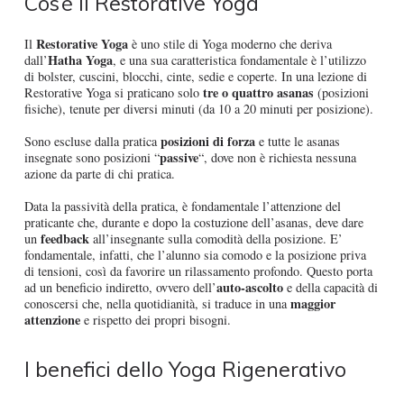
Cos’è il Restorative Yoga
Restorative Yoga
Il
è uno stile di Yoga moderno che deriva
Hatha Yoga
dall’
, e una sua caratteristica fondamentale è l’utilizzo
di bolster, cuscini, blocchi, cinte, sedie e coperte. In una lezione di
tre o quattro asanas
Restorative Yoga si praticano solo
(posizioni
fisiche), tenute per diversi minuti (da 10 a 20 minuti per posizione).
posizioni di forza
Sono escluse dalla pratica
e tutte le asanas
passive
insegnate sono posizioni “
“, dove non è richiesta nessuna
azione da parte di chi pratica.
Data la passività della pratica, è fondamentale l’attenzione del
praticante che, durante e dopo la costuzione dell’asanas, deve dare
feedback
un
all’insegnante sulla comodità della posizione. E’
fondamentale, infatti, che l’alunno sia comodo e la posizione priva
di tensioni, così da favorire un rilassamento profondo. Questo porta
auto-ascolto
ad un beneficio indiretto, ovvero dell’
e della capacità di
maggior
conoscersi che, nella quotidianità, si traduce in una
attenzione
e rispetto dei propri bisogni.
I benefici dello Yoga Rigenerativo