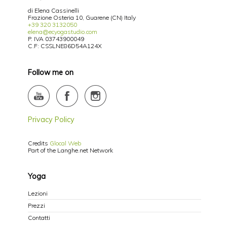
di Elena Cassinelli
Frazione Osteria 10, Guarene (CN) Italy
+39 320 3132050
elena@ecyogastudio.com
P. IVA 03743900049
C.F: CSSLNE86D54A124X
Follow me on
Privacy Policy
Credits
Glocal Web
Part of the Langhe.net Network
Yoga
Lezioni
Prezzi
Contatti