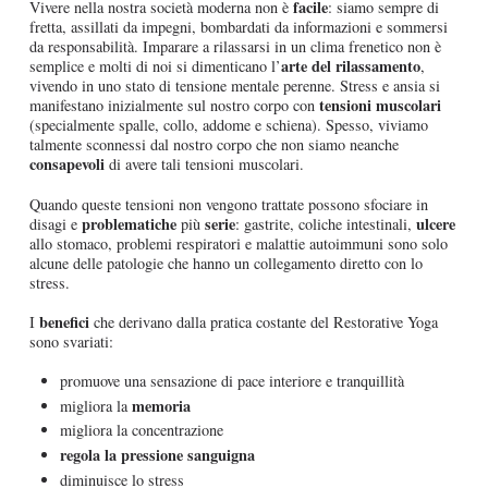
facile
Vivere nella nostra società moderna non è
: siamo sempre di
fretta, assillati da impegni, bombardati da informazioni e sommersi
da responsabilità. Imparare a rilassarsi in un clima frenetico non è
arte del rilassamento
semplice e molti di noi si dimenticano l’
,
vivendo in uno stato di tensione mentale perenne. Stress e ansia si
tensioni muscolari
manifestano inizialmente sul nostro corpo con
(specialmente spalle, collo, addome e schiena). Spesso, viviamo
talmente sconnessi dal nostro corpo che non siamo neanche
consapevoli
di avere tali tensioni muscolari.
Quando queste tensioni non vengono trattate possono sfociare in
problematiche
serie
ulcere
disagi e
più
: gastrite, coliche intestinali,
allo stomaco, problemi respiratori e malattie autoimmuni sono solo
alcune delle patologie che hanno un collegamento diretto con lo
stress.
benefici
I
che derivano dalla pratica costante del Restorative Yoga
sono svariati:
promuove una sensazione di pace interiore e tranquillità
memoria
migliora la
migliora la concentrazione
regola la pressione sanguigna
diminuisce lo stress