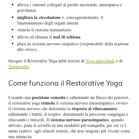
allevia i sintomi collegati al perido mestruale, menopausa e
gravidanza
migliora la circolazione
e, conseguentemente, il
funzionamento degli organi interni
stimola il sistema immunitario
mal di schiena
allevia ed elimina il
placa in sistema nervoso simpatico (responsabile della reazione
allo stress).
Insegno il Restorative Yoga nelle lezioni di
Yoga individuali
o di
Yogaterapia
.
Come funziona il Restorative Yoga
posizione comoda
Creando una
e rallentando un flusso dei pensieri,
stimola
il restorative yoga
il sistema nervoso parasimpatico, ovvero
risposta al rilassamento
il sistema nervoso che determina la
rallentando i battiti, il respiro, diminuendo la pressione sanguigna e
sistema nervoso parasimpatico
rilassando i muscoli. Il
, quando
attivato, pone il cervello in una modalità più tranquilla, per cui si è
meno reattivi agli stimoli esterni, che non vengono più vissuti come
una minaccia.