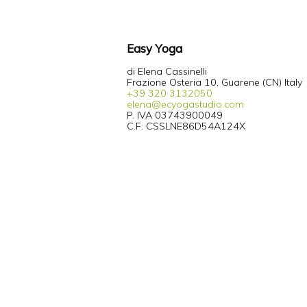
Easy Yoga
di Elena Cassinelli
Frazione Osteria 10, Guarene (CN) Italy
+39 320 3132050
elena@ecyogastudio.com
P. IVA 03743900049
C.F: CSSLNE86D54A124X