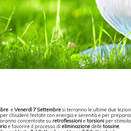
mbre
e
Venerdì 7 Settembre
si terranno le ultime due lezion
per chiudere l’estate con energia e serenità e per preparar
saranno concentrate su
retroflessioni
e
torsioni
per stimola
rio
e favorire il processo di
eliminazione
delle
tossine
.