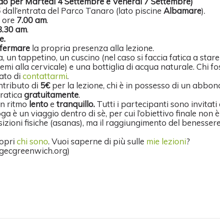
o per Martedì 4 Settembre e Venerdì 7 Settembre)
5
dall’entrata del Parco Tanaro (lato piscine
Albamare
).
e ore
7.00 am
.
8.30 am
.
e.
fermare
la propria presenza alla lezione.
, un tappetino, un cuscino (nel caso si faccia fatica a stare
emi alla cervicale) e una bottiglia di acqua naturale. Chi f
ato di
contattarmi
.
ntributo di
5€
per la lezione, chi è in possesso di un abbo
pratica
gratuitamente
.
un ritmo
lento
e
tranquillo.
Tutti i partecipanti sono invitati 
Yoga è un viaggio dentro di sè, per cui l’obiettivo finale non è
sizioni fisiche (asanas), ma il raggiungimento del benessere 
copri
chi sono
. Vuoi saperne di più sulle
mie lezioni
?
gecgreenwich.org)