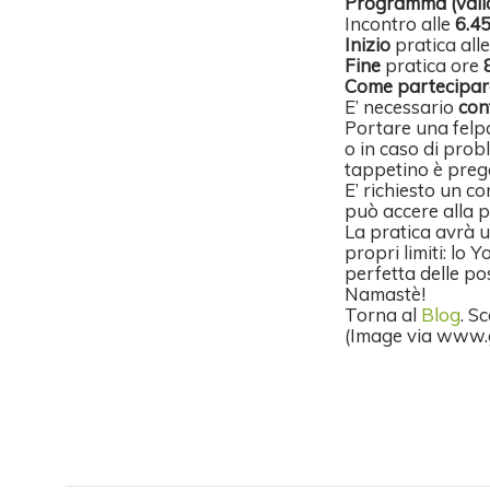
Programma (valid
Incontro alle
6.4
Inizio
pratica all
Fine
pratica ore
Come partecipar
E’ necessario
con
Portare una felpa
o in caso di probl
tappetino è preg
E’ richiesto un co
può accere alla 
La pratica avrà 
propri limiti: lo 
perfetta delle po
Namastè!
Torna al
Blog
. S
(Image via www.