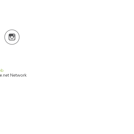
eb
he.net Network