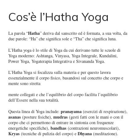
Cos’è l’Hatha Yoga
Hatha
La parola “
” deriva dal sanscrito ed è formata, a sua volta, da
due parole: “Ha” che significa sole e “Tha” che significa luna.
L’Hatha yoga è lo stile di Yoga da cui derivano tutte le scuole di
Yoga moderno: Ashtanga, Vinyasa, Yoga Integrale, Kundalini,
Power Yoga, Yogaterapia Integrativa e Sivananda Yoga.
L’Hatha Yoga si focalizza sulla materia e per questo lavora
essenzialmente il corpo fisico, basandosi sul concetto che corpo e
mente sono stretta
mente collegati e che l’equilibrio del corpo facilita l’equilibrio
dell’Essere nella sua totalità.
pranayama
Questa linea di Yoga include:
(esercizi di respirazione),
asanas
mudras
(posture fisiche),
(gesti fatti con le mani o con il
corpo che ci permettono di entrare in sintonia con frequenze
bandhas
energetiche specifiche),
(contrazioni neuromuscolari),
Kryas
Dhyana
(tecniche di pulizia del corpo) e
(meditazione).