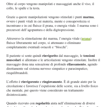
Oltre al corpo vengono manipolati e massaggiati anche il viso, il
collo, le spalle e la testa.
marma
Grazie a queste manipolazioni vengono stimolati i punti
,
ovvero i punti vitali in cui materia, mente e consapevolezza si
incontrano e in cui fluisce il prana, o energia vitale. I marma sono i
precursori dell’agopuntura e della digitopressione.
prana
Attraverso la stimolazione dei marma, l’energia vitale (
)
fluisce liberamente nel corpo, si attenuano o eliminano
completamente eventuali ostacoli e “blocchi”.
rinvigorito
tensioni
Il paziente si sente quindi
dal massaggio, le
muscolari
si allentano e le articolazioni vengono stimolate. Inoltre il
rilassamento
massaggio dona una sensazione di profondo
, agendo
direttamente sul sistema nervoso simpatico e parasimpatico,
riequilibrandoli.
rinvigorente
ringiovanente
L’effetto è
e
. È di grande aiuto per la
circolazione e favorisce l’espulsione delle scorie, sia a livello fisico
che mentale, per questo viene considerato un trattamento
disintossicante.
regolarità
Quando ricevuto con
aiuta nell’eliminazione di diversi