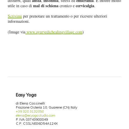
ansia
insonnia
emicrania
disturbi, quali
,
, stress ed
. È inoltre molto
mal di schiena
cervicalgia
utile in caso di
cronico e
.
Scrivimi
per prenotare un trattamento o per ricevere ulteriori
informazioni.
(Image via
www.ayurvedichealingvillage.com
)
Easy Yoga
di Elena Cassinelli
Frazione Osteria 10, Guarene (CN) Italy
+39 320 3132050
elena@ecyogastudio.com
P. IVA 03743900049
C.F: CSSLNE86D54A124X