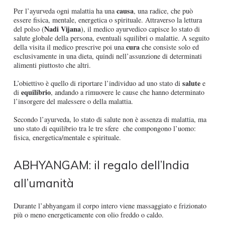
causa
Per l’ayurveda ogni malattia ha una
, una radice, che può
essere fisica, mentale, energetica o spirituale. Attraverso la lettura
Nadi Vijana
del polso (
), il medico ayurvedico capisce lo stato di
salute globale della persona, eventuali squilibri o malattie. A seguito
cura
della visita il medico prescrive poi una
che consiste solo ed
esclusivamente in una dieta, quindi nell’assunzione di determinati
alimenti piuttosto che altri.
salute
L’obiettivo è quello di riportare l’individuo ad uno stato di
e
equilibrio
di
, andando a rimuovere le cause che hanno determinato
l’insorgere del malessere o della malattia.
Secondo l’ayurveda, lo stato di salute non è assenza di malattia, ma
uno stato di equilibrio tra le tre sfere che compongono l’uomo:
fisica, energetica/mentale e spirituale.
ABHYANGAM: il regalo dell’India
all’umanità
Durante l’abhyangam il corpo intero viene massaggiato e frizionato
più o meno energeticamente con olio freddo o caldo.