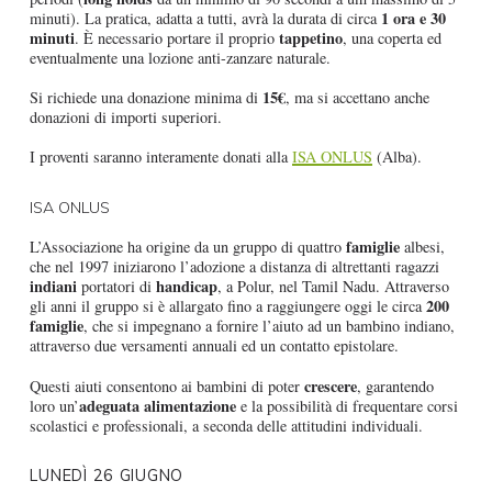
1 ora e 30
minuti). La pratica, adatta a tutti, avrà la durata di circa
minuti
tappetino
. È necessario portare il proprio
, una coperta ed
eventualmente una lozione anti-zanzare naturale.
15€
Si richiede una donazione minima di
, ma si accettano anche
donazioni di importi superiori.
I proventi saranno interamente donati alla
ISA ONLUS
(Alba).
ISA ONLUS
famiglie
L’Associazione ha origine da un gruppo di quattro
albesi,
che nel 1997 iniziarono l’adozione a distanza di altrettanti ragazzi
indiani
handicap
portatori di
, a Polur, nel Tamil Nadu. Attraverso
200
gli anni il gruppo si è allargato fino a raggiungere oggi le circa
famiglie
, che si impegnano a fornire l’aiuto ad un bambino indiano,
attraverso due versamenti annuali ed un contatto epistolare.
crescere
Questi aiuti consentono ai bambini di poter
, garantendo
adeguata alimentazione
loro un’
e la possibilità di frequentare corsi
scolastici e professionali, a seconda delle attitudini individuali.
LUNEDÌ 26 GIUGNO