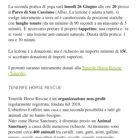
lunedì 26 Giugno
20
La seconda pratica di yoga sarà
alle ore
presso
Parco di San Cassiano
il
(Alba). La lezione è adatta a tutti, si
svolge interamente a terra ed è caratterizzata da posizioni statiche
lunghe tenute
con
(da un minimo di 90 secondi a un massimo di 5
tappetino
minuti). È necessario portare il proprio
, una coperta e- se
si vuole – una lozione anti-zanzare naturale. Durata della pratica: 1
ora e 30 minuti.
15€
La lezione è a donazione, ma è richiesto un importo minimo di
,
si accettano donazioni di importi superiori.
I proventi saranno interamente donati alla
Tenerife Horse Rescue
(Tenerife)
.
TENERIFE HORSE RESCUE
organizzazione non-profit
Tenerife Horse Rescue è un’
regolarmente registrata, fondata nel 2018.
L’obiettivo è offrire una casa e una seconda possibilità a tutti gli
animali che ne hanno bisogno.
Animal
Nato come Horse Sanctuary, è diventato presto un
Sanctuary
a causa delle numerose richieste. Al momento sono
400 animali
presenti circa
tra cavalli, cani, gatti, asini, galline,
papere, maiali, porcellini d’india, uccelli, conigli, tartarughe.