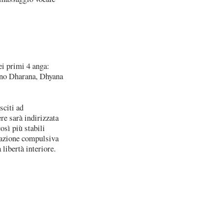
nei primi 4 anga:
ono Dharana, Dhyana
sciti ad
ere sarà indirizzata
osì più stabili
fazione compulsiva
 libertà interiore.