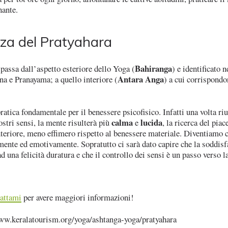
nante.
za del Pratyahara
Bahiranga
 passa dall’aspetto esteriore dello Yoga (
) e identificato 
Antara Anga
 e Pranayama; a quello interiore (
) a cui corrispond
ratica fondamentale per il benessere psicofisico. Infatti una volta riu
calma
lucida
stri sensi, la mente risulterà più
e
, la ricerca del piac
nteriore, meno effimero rispetto al benessere materiale. Diventiamo c
mente ed emotivamente. Sopratutto ci sarà dato capire che la soddis
d una felicità duratura e che il controllo dei sensi è un passo verso la
attami
per avere maggiori informazioni!
ww.keralatourism.org/yoga/ashtanga-yoga/pratyahara