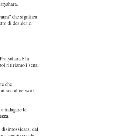
ratyahara.
hara
” che significa
etto di desiderio.
 Pratyahara è la
noi ritiriamo i sensi
te che
 ai social network
 a indagare le
ezza
.
 disintossicarsi dal
l massaggio vocale