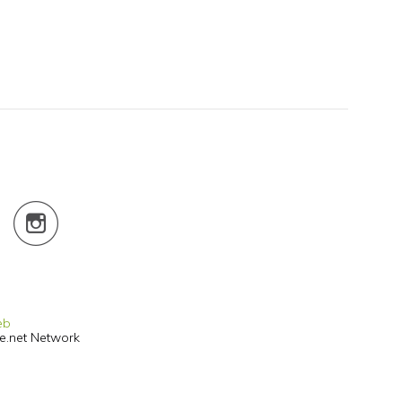
eb
he.net Network