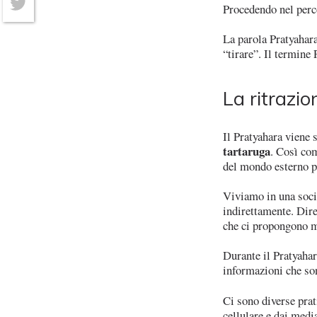
Procedendo nel perc
Twitter
La parola Pratyahara
“tirare”. Il termine 
La ritrazio
Il Pratyahara viene
tartaruga
. Così com
del mondo esterno p
Viviamo in una soci
indirettamente. Dire
che ci propongono mo
Durante il Pratyahar
informazioni che so
Ci sono diverse prat
cellulare e dai media