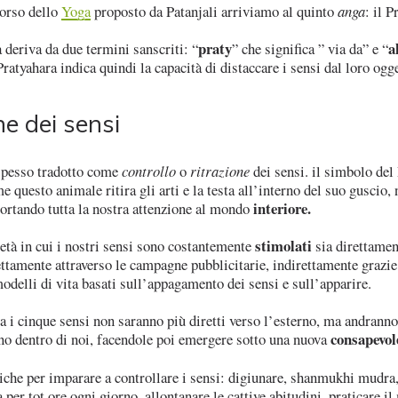
orso dello
Yoga
proposto da Patanjali arriviamo al quinto
anga
: il P
praty
a
 deriva da due termini sanscriti: “
” che significa ” via da” e “
Pratyahara indica quindi la capacità di distaccare i sensi dal loro ogg
ne dei sensi
 spesso tradotto come
controllo
o
ritrazione
dei sensi. il simbolo del
e questo animale ritira gli arti e la testa all’interno del suo guscio, 
interiore.
ortando tutta la nostra attenzione al mondo
stimolati
età in cui i nostri sensi sono costantemente
sia direttamen
ttamente attraverso le campagne pubblicitarie, indirettamente grazie
delli di vita basati sull’appagamento dei sensi e sull’apparire.
a i cinque sensi non saranno più diretti verso l’esterno, ma andranno
consapevol
no dentro di noi, facendole poi emergere sotto una nuova
iche per imparare a controllare i sensi: digiunare, shanmukhi mudra,
 per tot ore ogni giorno, allontanare le cattive abitudini, praticare i