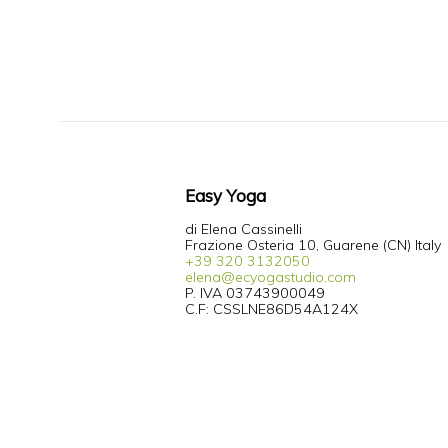
Easy Yoga
di Elena Cassinelli
Frazione Osteria 10, Guarene (CN) Italy
+39 320 3132050
elena@ecyogastudio.com
P. IVA 03743900049
C.F: CSSLNE86D54A124X