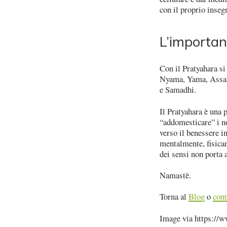
con il proprio inseg
L’importan
Con il Pratyahara si
Nyama, Yama, Assana
e Samadhi.
Il Pratyahara è una p
“addomesticare” i no
verso il benessere i
mentalmente, fisica
dei sensi non porta a
Namastè.
Torna al
Blog
o
cont
Image via https://w